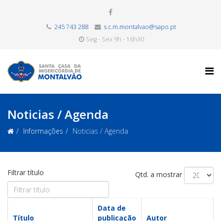
245 743 288
s.c.m.montalvao@sapo.pt
Seg - Sex 9h - 16h30
Noticias / Agenda
Informações
Noticias / Agenda
Filtrar título
Qtd. a mostrar
Data de
Título
publicação
Autor