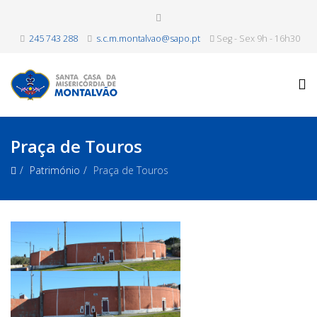
245 743 288
s.c.m.montalvao@sapo.pt
Seg - Sex 9h - 16h30
Praça de Touros
Património
Praça de Touros