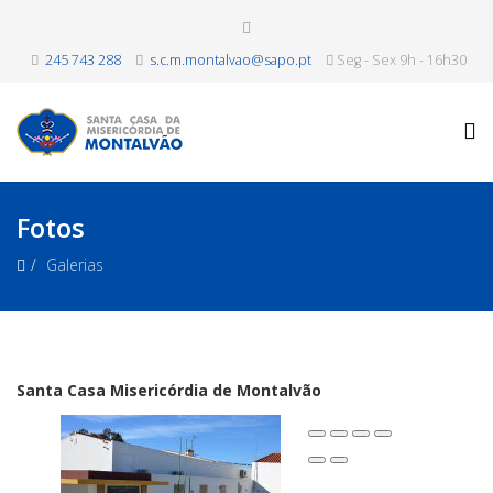
245 743 288
s.c.m.montalvao@sapo.pt
Seg - Sex 9h - 16h30
Fotos
Galerias
Santa Casa Misericórdia de Montalvão