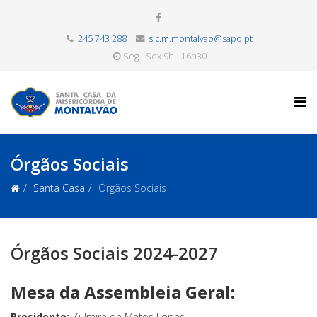
245 743 288
s.c.m.montalvao@sapo.pt
Seg - Sex 9h - 16h30
Órgãos Sociais
Santa Casa
Órgãos Sociais
Órgãos Sociais 2024-2027
Mesa da Assembleia Geral:
Presidente:
Zulmira de Matos Lopes