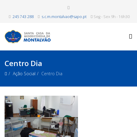
245 743 288
s.c.m.montalvao@sapo.pt
Seg - Sex 9h - 16h30
Centro Dia
Ação Social
Centro Dia