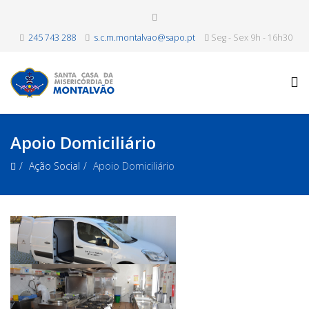
245 743 288
s.c.m.montalvao@sapo.pt
Seg - Sex 9h - 16h30
Apoio Domiciliário
Ação Social
Apoio Domiciliário