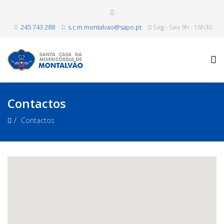
245 743 288
s.c.m.montalvao@sapo.pt
Seg - Sex 9h - 16h30
Contactos
Contactos