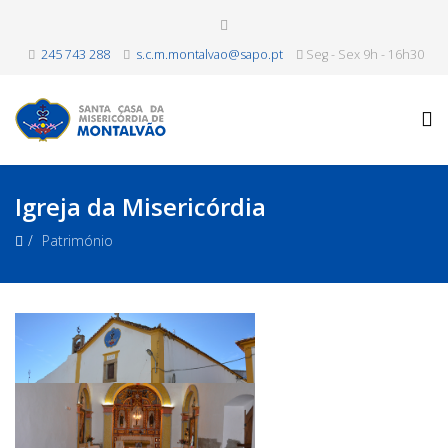
245 743 288
s.c.m.montalvao@sapo.pt
Seg - Sex 9h - 16h30
Igreja da Misericórdia
Património