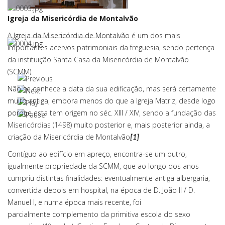
Igreja da Misericórdia de Montalvão
A Igreja da Misericórdia de Montalvão é um dos mais
importantes acervos patrimoniais da freguesia, sendo pertença
da instituição Santa Casa da Misericórdia de Montalvão
(SCMM).
Não se conhece a data da sua edificação, mas será certamente
muito antiga, embora menos do que a Igreja Matriz, desde logo
porque esta tem origem no séc. XIII / XIV,
sendo a fundação das
Misericórdias (1498)
muito posterior e, mais posterior ainda, a
criação da Misericórdia de Montalvão
[1]
Contíguo ao edifício em apreço, encontra-se um outro,
igualmente propriedade da SCMM, que ao longo dos anos
cumpriu distintas finalidades: eventualmente antiga albergaria,
convertida depois em hospital, na época de D. João II / D.
Manuel I, e numa época mais recente, foi
parcialmente complemento da primitiva escola do sexo