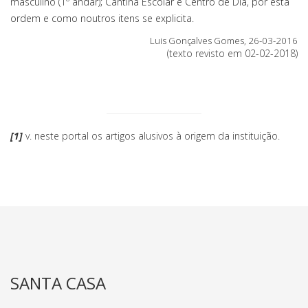
masculino (1º andar); Cantina Escolar e Centro de Dia, por esta
ordem e como noutros itens se explicita.
Luis Gonçalves Gomes, 26-03-2016
(texto revisto em 02-02-2018)
[1]
v. neste portal os artigos alusivos à origem da instituição.
SANTA CASA